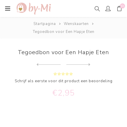
(0)
Startpagina
Wenskaarten
Tegoedbon voor Een Hapje Eten
Tegoedbon voor Een Hapje Eten
Next
product
Previous product
Foto- & Kaarthouder met blo...
Schrijf als eerste voor dit product een beoordeling
€2,95