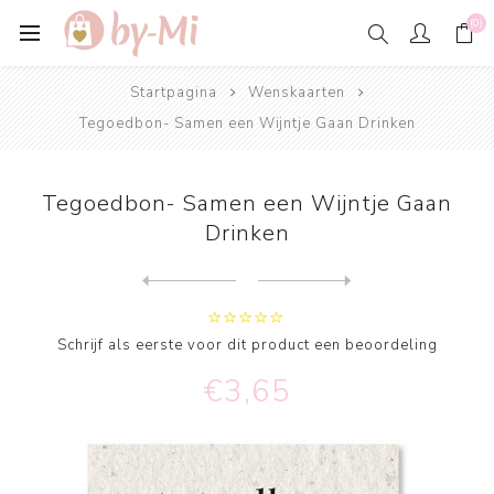
(0)
Startpagina
Wenskaarten
Tegoedbon- Samen een Wijntje Gaan Drinken
Tegoedbon- Samen een Wijntje Gaan
Drinken
Next
product
Previous product
Tegoedbon voor Een Hapje Et...
Schrijf als eerste voor dit product een beoordeling
€3,65