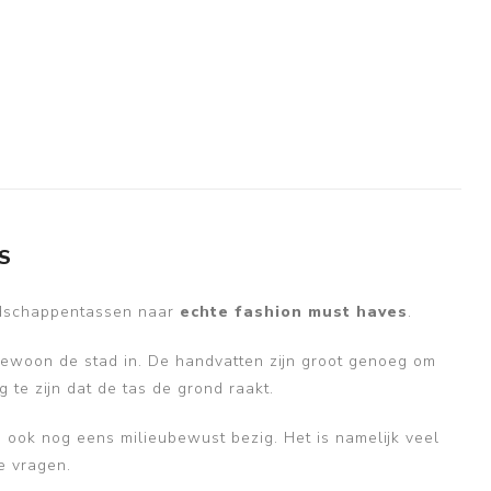
S
oodschappentassen naar
echte fashion must haves
.
gewoon de stad in. De handvatten zijn groot genoeg om
 te zijn dat de tas de grond raakt.
je ook nog eens milieubewust bezig. Het is namelijk veel
e vragen.