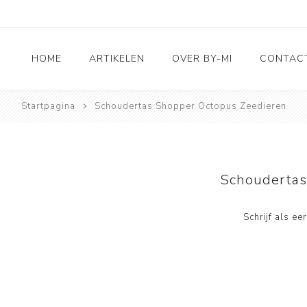
HOME
ARTIKELEN
OVER BY-MI
CONTAC
Startpagina
Schoudertas Shopper Octopus Zeedieren
Accessoires
RVS sieraden
3D Deco & Home en
Living
Schoudertas
Leuk voor kids
Schrijf als e
Taarttoppers
Wenskaarten