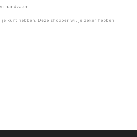
en handvaten.
j je kunt hebben. Deze shopper wil je zeker hebben!