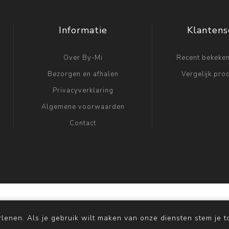
Informatie
Klantens
Over By-Mi
Recent bekeke
Bezorgen en afhalen
Vergelijk prod
Privacyverklaring
Algemene voorwaarden
Contact
rce
Copyright © 2026 by Mi. Alle rechten voorbehouden.
lenen. Als je gebruik wilt maken van onze diensten stem je t