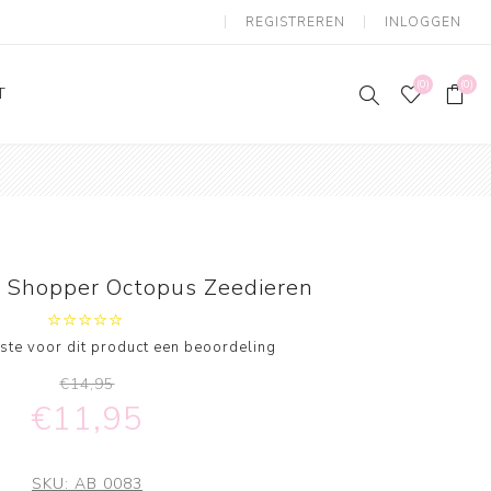
REGISTREREN
INLOGGEN
(0)
(0)
T
 Shopper Octopus Zeedieren
erste voor dit product een beoordeling
€14,95
€11,95
SKU:
AB 0083