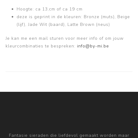
Hoogte: ca 13,cm of ca 19 cm
deze is geprint in de kleuren: Bronze (muts), Beige
(lijf), Jade Wit (baard), Latte Brown (neus)
Je kan me een mail sturen voor meer info of om jouw
kleurcombinaties te bespreken:
info@by-mi.be
Fantasie sieraden die liefdevol gemaakt worden maar