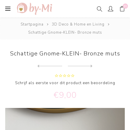
(0)
Startpagina
3D Deco & Home en Living
Schattige Gnome-KLEIN- Bronze muts
Schattige Gnome-KLEIN- Bronze muts
Next
product
Previous product
Schattige Gnome-GROOT- Cara...
Schrijf als eerste voor dit product een beoordeling
€9,00