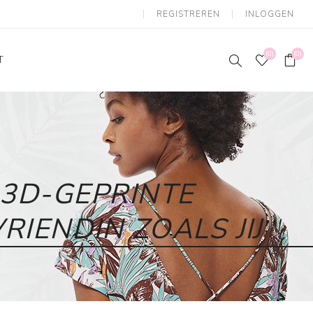
REGISTREREN
INLOGGEN
(0)
(0)
T
3D-GEPRINTE
RIENDIN ZOALS JIJ