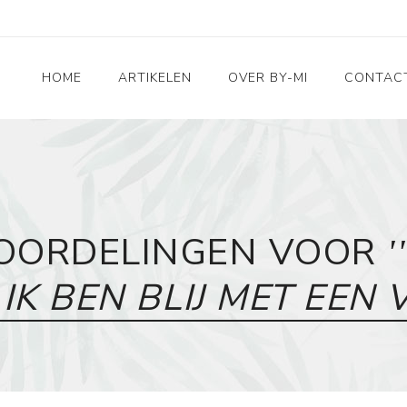
HOME
ARTIKELEN
OVER BY-MI
CONTAC
Home & Living
Leuk voor kids
Kado ideetjes
OORDELINGEN VOOR
Taarttoppers
Wenskaarten
K BEN BLIJ MET EEN V
RVS sieraden