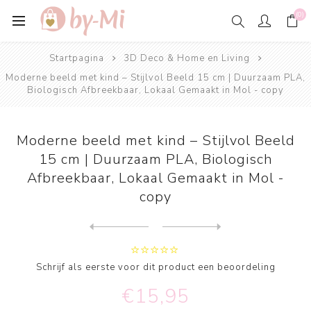
(0)
Startpagina
3D Deco & Home en Living
Moderne beeld met kind – Stijlvol Beeld 15 cm | Duurzaam PLA,
Biologisch Afbreekbaar, Lokaal Gemaakt in Mol - copy
Moderne beeld met kind – Stijlvol Beeld
15 cm | Duurzaam PLA, Biologisch
Afbreekbaar, Lokaal Gemaakt in Mol -
copy
Next
product
Previous product
Familie Beeld – 13,5 cm – M...
Schrijf als eerste voor dit product een beoordeling
€15,95