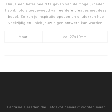
Om je een beter beeld te geven van de mogelijkheden,
heb ik foto's toegevoegd van eerdere creaties met deze
bedel. Zo kun je inspiratie opdoen en ontdekken hoe
veelzijdig en uniek jouw eigen ontwerp kan worden!
Maat:
ca. 27x10mm
Fantasie sieraden die liefdevol gemaakt worden maar