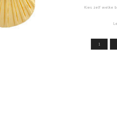
Kies zelf welke b
L