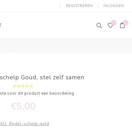
REGISTREREN
INLOGGEN
(0)
(0)
T
schelp Goud, stel zelf samen
erste voor dit product een beoordeling
€5,00
SKU:
Bedel-schelp-gold