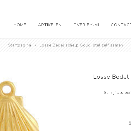
HOME
ARTIKELEN
OVER BY-MI
CONTAC
Startpagina
Losse Bedel schelp Goud, stel zelf samen
Accessoires
RVS sieraden
3D Deco & Home en
Living
Losse Bedel 
Leuk voor kids
Schrijf als e
Taarttoppers
Wenskaarten