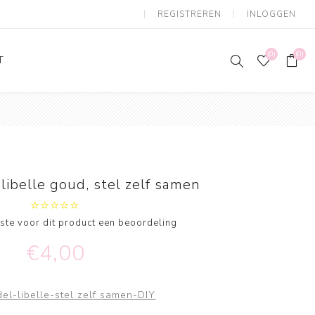
REGISTREREN
INLOGGEN
(0)
(0)
T
libelle goud, stel zelf samen
erste voor dit product een beoordeling
€4,00
el-libelle-stel zelf samen-DIY