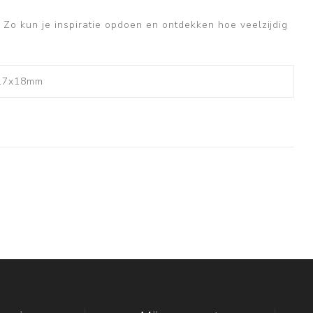
 Zo kun je inspiratie opdoen en ontdekken hoe veelzijdig
 17x18mm