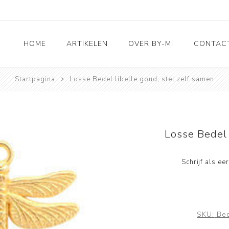
HOME
ARTIKELEN
OVER BY-MI
CONTAC
Startpagina
Losse Bedel libelle goud, stel zelf samen
Accessoires
RVS sieraden
3D Deco & Home en
Living
Losse Bedel 
Leuk voor kids
Schrijf als e
Taarttoppers
Wenskaarten
SKU:
Bed