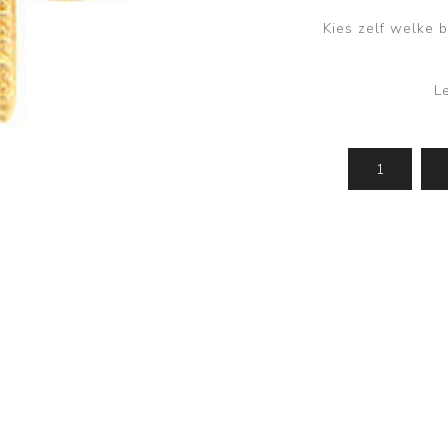
Kies zelf welke b
L