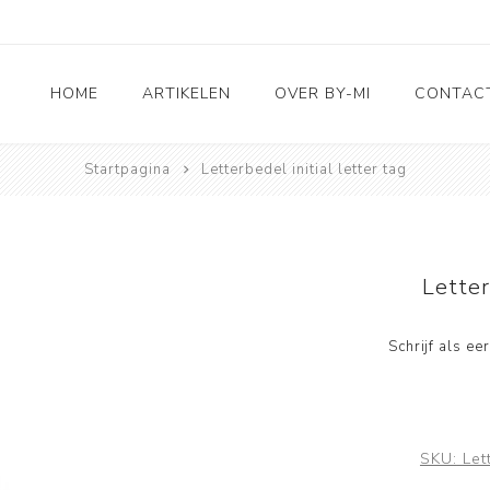
HOME
ARTIKELEN
OVER BY-MI
CONTAC
Startpagina
Letterbedel initial letter tag
Home & Living
Leuk voor kids
Kado ideetjes
Letter
Taarttoppers
Wenskaarten
Schrijf als e
RVS sieraden
SKU:
Let