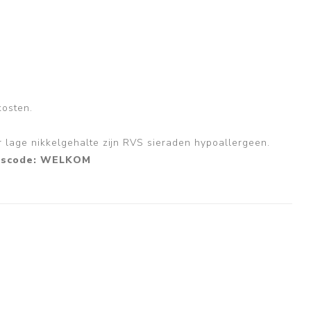
kosten.
r lage nikkelgehalte zijn RVS sieraden hypoallergeen.
ingscode: WELKOM