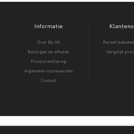
Informatie
Klantens
Over By-Mi
Recent bekeke
Bezorgen en afhalen
Vergelijk prod
Privacyverklaring
Algemene voorwaarden
Contact
rce
Copyright © 2026 by Mi. Alle rechten voorbehouden.