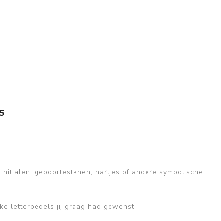
S
 initialen, geboortestenen, hartjes of andere symbolische
lke letterbedels jij graag had gewenst.