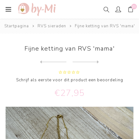
(0)
Startpagina
RVS sieraden
Fijne ketting van RVS 'mama'
Fijne ketting van RVS 'mama'
Next
product
Previous product
Verstelbare Ring classy blo...
Schrijf als eerste voor dit product een beoordeling
€27,95