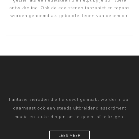
gezien als een edelsteen die helpt bij je spirituele
ontwikkeling. Ook de edelstenen tanzaniet en topaas
worden genoemd als geboortestenen van december.
Fantasie sieraden die liefdevol gemaakt worden maar
daarnaast ook een steeds uitbreidend assortiment
mooie en leuke dingen om te geven of te krijgen.
LEES MEER