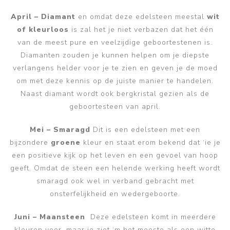
April – Diamant
en omdat deze edelsteen meestal
wit
of kleurloos
is zal het je niet verbazen dat het één
van de meest pure en veelzijdige geboortestenen is.
Diamanten zouden je kunnen helpen om je diepste
verlangens helder voor je te zien en geven je de moed
om met deze kennis op de juiste manier te handelen.
Naast diamant wordt ook bergkristal gezien als de
geboortesteen van april.
Mei – Smaragd
Dit is een edelsteen met een
bijzondere
groene
kleur en staat erom bekend dat ‘ie je
een positieve kijk op het leven en een gevoel van hoop
geeft. Omdat de steen een helende werking heeft wordt
smaragd ook wel in verband gebracht met
onsterfelijkheid en wedergeboorte.
Juni – Maansteen
Deze edelsteen komt in meerdere
kleuren voor, maar je ziet ‘m het meeste als een witte