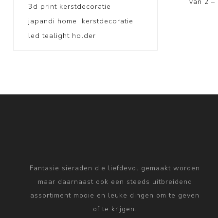
van 2 –
3d print kerstdecoratie
japandi home
kerstdecoratie
led tealight holder
Fantasie sieraden die liefdevol gemaakt worden
maar daarnaast ook een steeds uitbreidend
assortiment mooie en leuke dingen om te geven
of te krijgen.