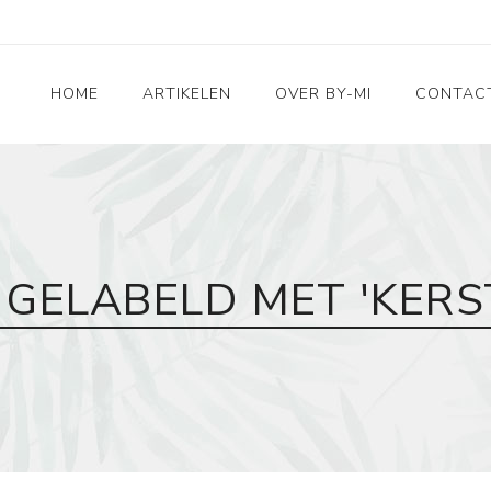
HOME
ARTIKELEN
OVER BY-MI
CONTAC
Accessoires
RVS sieraden
3D Deco & Home en
Living
GELABELD MET 'KERS
Leuk voor kids
Taarttoppers
Wenskaarten