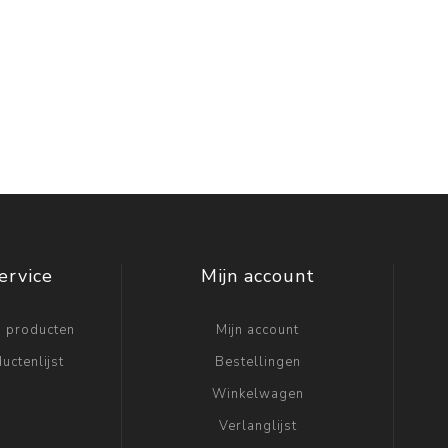
ervice
Mijn account
n producten
Mijn account
uctenlijst
Bestellingen
Winkelwagen
Verlanglijst