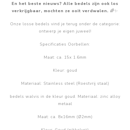
En het beste nieuws? Alle bedels zijn ook los
verkrijgbaar, mochten ze ooit verdwalen.
🌈✨
Onze losse bedels vind je terug onder de categorie:
ontwerp je eigen juweel!
Specificaties Oorbellen:
Maat: ca. 15x 1.6mm
Kleur: goud
Materiaal: Stainless steel (Roestvrij staal)
bedels walvis in de kleur goud. Materiaal: zinc alloy
metaal
Maat: ca. 8x16mm (Ø2mm)
Kleur: Goud (nikkelvrij)