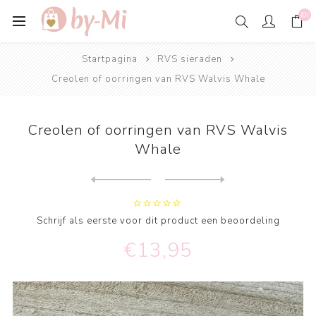
(0)
Startpagina
RVS sieraden
Creolen of oorringen van RVS Walvis Whale
Creolen of oorringen van RVS Walvis
Whale
Next
product
Previous product
Creolen of oorringen van RV...
Schrijf als eerste voor dit product een beoordeling
€13,95