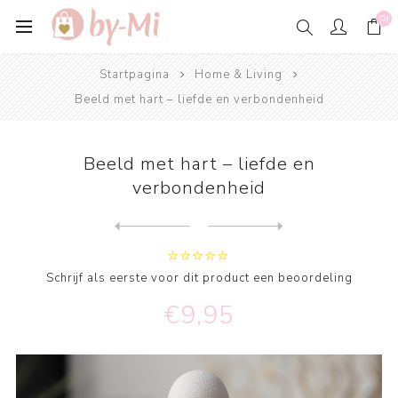
(0)
Startpagina
Home & Living
Beeld met hart – liefde en verbondenheid
Beeld met hart – liefde en
verbondenheid
Next
product
Previous product
Face Vase – Design Vaas of ...
Schrijf als eerste voor dit product een beoordeling
€9,95