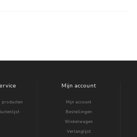
ervice
Mijn account
n producten
Mijn account
uctenlijst
Bestellingen
Winkelwagen
Verlanglijst