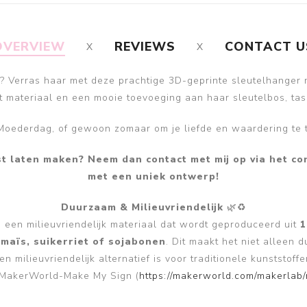
OVERVIEW
REVIEWS
CONTACT U
nt? Verras haar met deze prachtige 3D-geprinte sleutelhanger
t materiaal en een mooie toevoeging aan haar sleutelbos, tas
 Moederdag, of gewoon zomaar om je liefde en waardering te 
st laten maken? Neem dan contact met mij op via het con
met een uniek ontwerp!
Duurzaam & Milieuvriendelijk
🌿♻️
, een milieuvriendelijk materiaal dat wordt geproduceerd uit
1
s
maïs, suikerriet of sojabonen
. Dit maakt het niet alleen
en milieuvriendelijk alternatief is voor traditionele kunststoffe
MakerWorld-Make My Sign (
https://makerworld.com/makerla