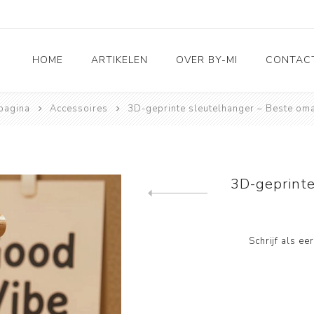
HOME
ARTIKELEN
OVER BY-MI
CONTAC
pagina
Accessoires
3D-geprinte sleutelhanger – Beste om
Accessoires
RVS sieraden
3D Deco & Home en
Living
3D-geprinte
Leuk voor kids
Previous product
Taarttoppers
Schrijf als e
Wenskaarten