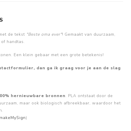
S
 met de tekst
"Beste oma ever"
! Gemaakt van duurzaam,
 of handtas.
tonen. Een klein gebaar met een grote betekenis!
tactformulier, dan ga ik graag voor je aan de slag
00% hernieuwbare bronnen
. PLA ontstaat door de
 duurzaam, maar ook biologisch afbreekbaar, waardoor het
n.
b/makeMySign
)