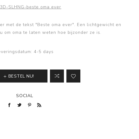
3D-SLHNG-beste oma ever
er met de tekst "Beste oma ever". Een lichtgewicht en
 om oma te laten weten hoe bijzonder ze is.
everingsdatum:
4-5 days
BESTEL NU!
SOCIAL