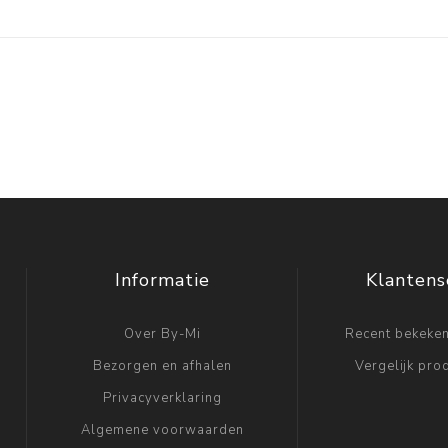
Informatie
Klantens
Over By-Mi
Recent bekeke
Bezorgen en afhalen
Vergelijk prod
Privacyverklaring
Algemene voorwaarden