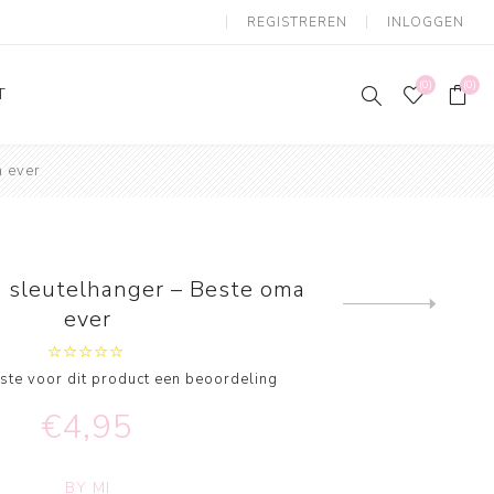
REGISTREREN
INLOGGEN
(0)
(0)
T
a ever
 sleutelhanger – Beste oma
Next
ever
product
erste voor dit product een beoordeling
€4,95
BY MI