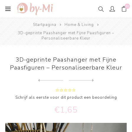
(0)
Startpagina
Home & Living
3D-geprinte Paashanger met Fijne Paasfiguren –
Personaliseerbare Kleur
3D-geprinte Paashanger met Fijne
Paasfiguren – Personaliseerbare Kleur
Next
product
Previous product
Hiku Japandi Vaas – Waar Ja...
Schrijf als eerste voor dit product een beoordeling
€1,65