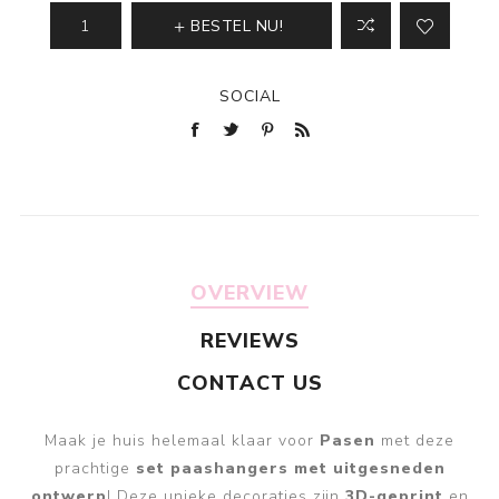
BESTEL NU!
SOCIAL
OVERVIEW
REVIEWS
CONTACT US
Maak je huis helemaal klaar voor
Pasen
met deze
prachtige
set paashangers met uitgesneden
ontwerp
! Deze unieke decoraties zijn
3D-geprint
en