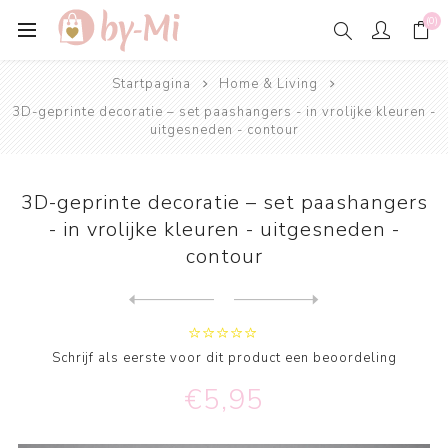
(0)
Startpagina
Home & Living
3D-geprinte decoratie – set paashangers - in vrolijke kleuren -
uitgesneden - contour
3D-geprinte decoratie – set paashangers
- in vrolijke kleuren - uitgesneden -
contour
Next
product
Previous product
Minimalistische Japandi Paa...
Schrijf als eerste voor dit product een beoordeling
€5,95