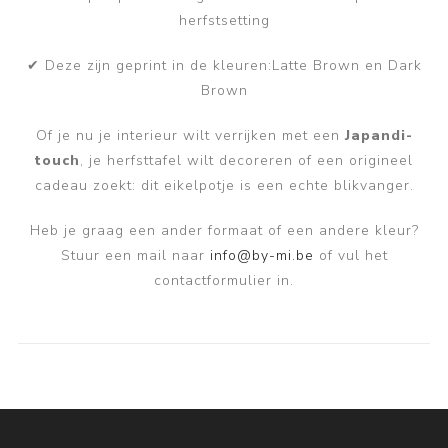
herfstsetting
✔ Deze zijn geprint in de kleuren:Latte Brown en Dark
Brown
Of je nu je interieur wilt verrijken met een
Japandi-
touch
, je herfsttafel wilt decoreren of een origineel
cadeau zoekt: dit eikelpotje is een echte blikvanger.
Heb je graag een ander formaat of een andere kleur?
Stuur een mail naar
info@by-mi.be
of vul het
contactformulier in.