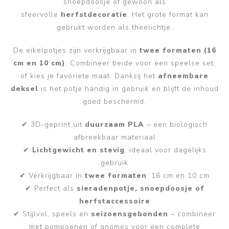
snoepdoosje of gewoon als
sfeervolle
herfstdecoratie
. Het grote format kan
gebrukt worden als theelichtje.
De eikelpotjes zijn verkrijgbaar in
twee formaten (16
cm en 10 cm)
. Combineer beide voor een speelse set,
of kies je favoriete maat. Dankzij het
afneembare
deksel
is het potje handig in gebruik en blijft de inhoud
goed beschermd.
✔ 3D-geprint uit
duurzaam PLA
– een biologisch
afbreekbaar materiaal
✔
Lichtgewicht en stevig
, ideaal voor dagelijks
gebruik
✔ Verkrijgbaar in
twee formaten
: 16 cm en 10 cm
✔ Perfect als
sieradenpotje, snoepdoosje of
herfstaccessoire
✔ Stijlvol, speels en
seizoensgebonden
– combineer
met pompoenen of gnomes voor een complete