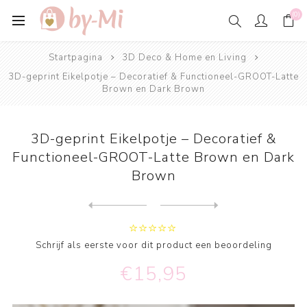
(0)
Startpagina
3D Deco & Home en Living
3D-geprint Eikelpotje – Decoratief & Functioneel-GROOT-Latte
Brown en Dark Brown
3D-geprint Eikelpotje – Decoratief &
Functioneel-GROOT-Latte Brown en Dark
Brown
Next
product
Previous product
3D-geprinte Flespompoen – H...
Schrijf als eerste voor dit product een beoordeling
€15,95